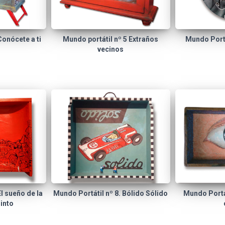
Conócete a ti
Mundo portátil nº 5 Extraños
Mundo Portá
vecinos
l sueño de la
Mundo Portátil nº 8. Bólido Sólido
Mundo Portát
into