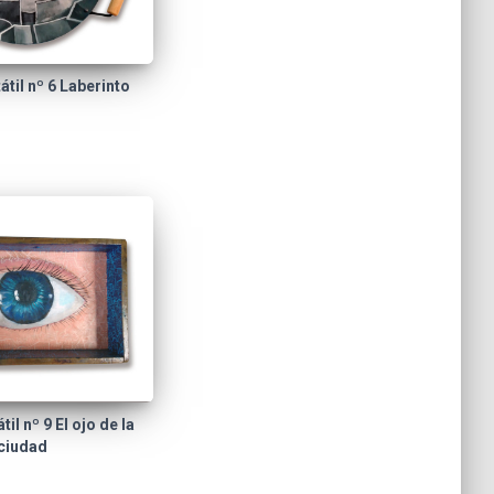
til nº 6 Laberinto
il nº 9 El ojo de la
ciudad